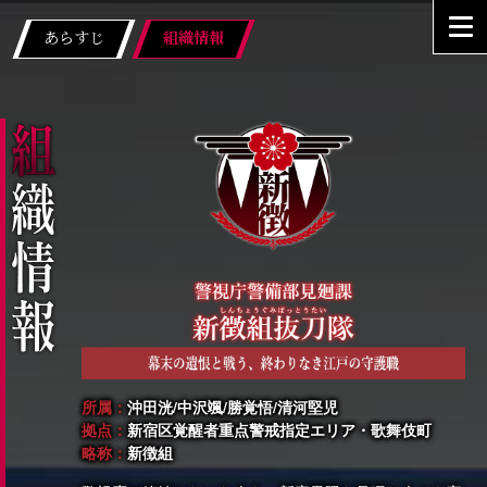
あらすじ
組織情報
所属：
沖田洸/中沢颯/勝覚悟/清河堅児
拠点：
新宿区覚醒者重点警戒指定エリア・歌舞伎町
略称：
新徴組