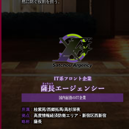
然に防ぐ役割を担う。
所属：
桂紫苑/西郷拓馬/高杉深夜
拠点：
高度情報経済防衛エリア・新宿区西新宿
略称：
薩長