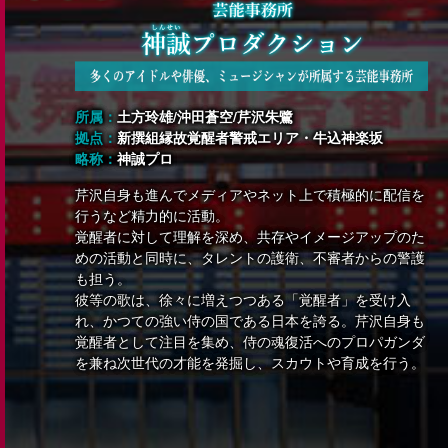
所属：
土方玲雄/沖田蒼空/芹沢朱鷺
拠点：
新撰組縁故覚醒者警戒エリア・牛込神楽坂
略称：
神誠プロ
芹沢自身も進んでメディアやネット上で積極的に配信を
行うなど精力的に活動。
覚醒者に対して理解を深め、共存やイメージアップのた
めの活動と同時に、タレントの護衛、不審者からの警護
も担う。
彼等の歌は、徐々に増えつつある「覚醒者」を受け入
れ、かつての強い侍の国である日本を誇る。芹沢自身も
覚醒者として注目を集め、侍の魂復活へのプロパガンダ
を兼ね次世代の才能を発掘し、スカウトや育成を行う。