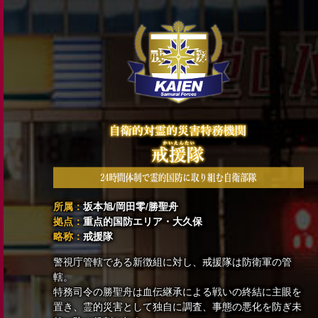
所属：
坂本旭/岡田零/勝聖舟
拠点：
重点的国防エリア・大久保
略称：
戒援隊
警視庁管轄である新徴組に対し、戒援隊は防衛軍の管
轄。
特務司令の勝聖舟は血伝継承による戦いの終結に主眼を
置き、霊的災害として独自に調査、事態の悪化を防ぎ未