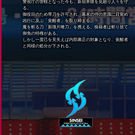
警視庁の管轄となった今も、新宿界隈を見廻り人々を守
る。
御役目のため帯刀を許可され、幕末の侍の意識に目覚め
凶行に及ぶ「覚醒者」を取り締まる。
魔を斬る刀「新徴片喰刀」を携える。狼藉者は斬り捨て
御免の特権がある。
しかし一度己を見失えば内部粛正の対象となり、覚醒者
と同様の処分が下される。