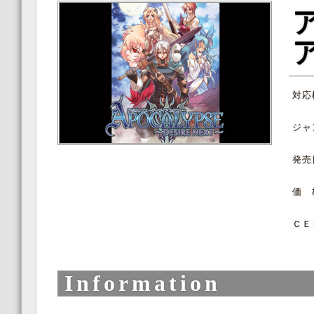
対応
ジャ
発売
価 
ＣＥ
Information