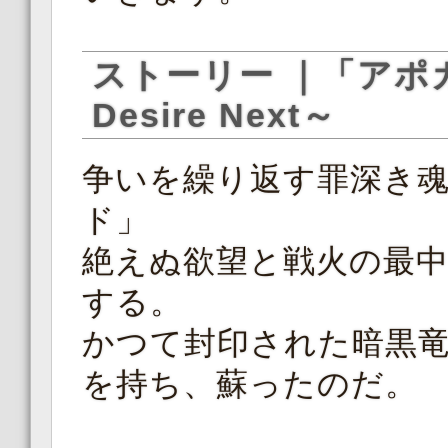
ストーリー ｜「アポカリ
Desire Next～
争いを繰り返す罪深き
ド」
絶えぬ欲望と戦火の最
する。
かつて封印された暗黒
を持ち、蘇ったのだ。