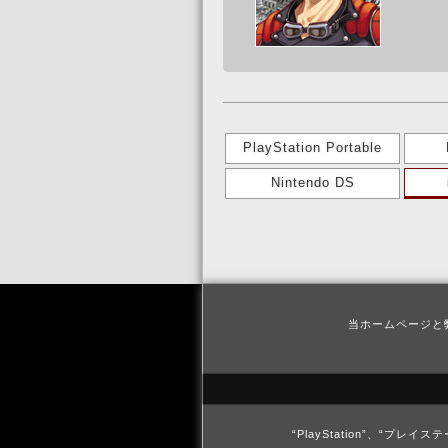
PlayStation Portable
Nintendo DS
当ホームページと
“PlayStation”、“プ