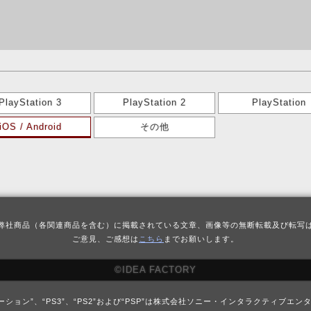
PlayStation 3
PlayStation 2
PlayStation
iOS / Android
その他
弊社商品（各関連商品を含む）に掲載されている文章、画像等の無断転載及び転写
ご意見、ご感想は
こちら
までお願いします。
©IDEA FACTORY
レイステーション”、“PS3”、“PS2”および“PSP”は株式会社ソニー・インタラクティ