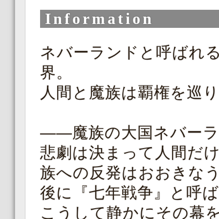
Information
ネバーランドと呼ばれ
界。
人間と魔族は覇権を巡
――魔族の大国ネバー
悲劇は決まって人間だ
族への反発はおおきな
後に『七年戦争』と呼
こうして静かにその幕