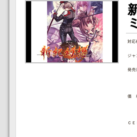
対応
ジャ
発売
価 
ＣＥ