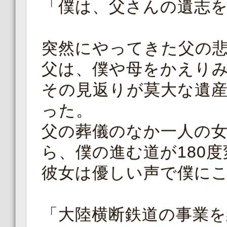
「僕は、父さんの遺志
突然にやってきた父の
父は、僕や母をかえり
その見返りが莫大な遺
った。
父の葬儀のなか一人の
ら、僕の進む道が180
彼女は優しい声で僕に
「大陸横断鉄道の事業