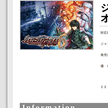
対応
ジャ
発売
価 
ＣＥ
Information