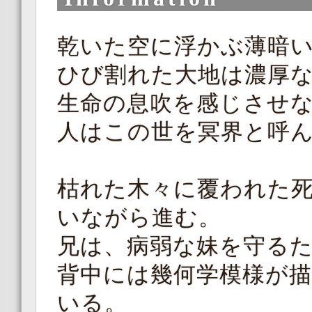
乾いた空に浮かぶ薄暗
ひび割れた大地は濃厚
生命の息吹を感じさせ
人はこの世を冥界と呼
枯れた木々に覆われた
いながら進む。
兄は、病弱な妹を守る
背中には幾何学模様が
いる。