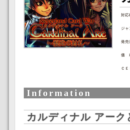
対応
ジャ
発売
価 
ＣＥ
Information
カルディナル アーク