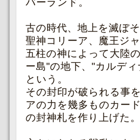
バーランド。
古の時代、地上を滅ぼ
聖神コリーア、魔王ジ
五柱の神によって大陸の
ー島"の地下、"カルデ
という。
その封印が破られる事
アの力を幾多ものカー
の封神札を作り上げた