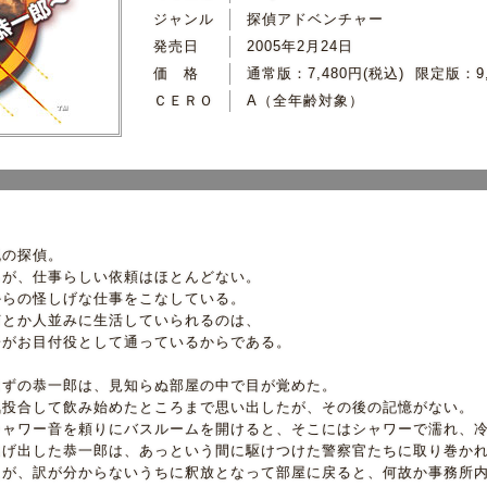
ジャンル
探偵アドベンチャー
発売日
2005年2月24日
価 格
通常版：7,480円(税込) 限定版：9
ＣＥＲＯ
A（全年齢対象）
流の探偵。
るが、仕事らしい依頼はほとんどない。
からの怪しげな仕事をこなしている。
何とか人並みに生活していられるのは、
子がお目付役として通っているからである。
はずの恭一郎は、見知らぬ部屋の中で目が覚めた。
気投合して飲み始めたところまで思い出したが、その後の記憶がない。
シャワー音を頼りにバスルームを開けると、そこにはシャワーで濡れ、
逃げ出した恭一郎は、あっという間に駆けつけた警察官たちに取り巻か
たが、訳が分からないうちに釈放となって部屋に戻ると、何故か事務所