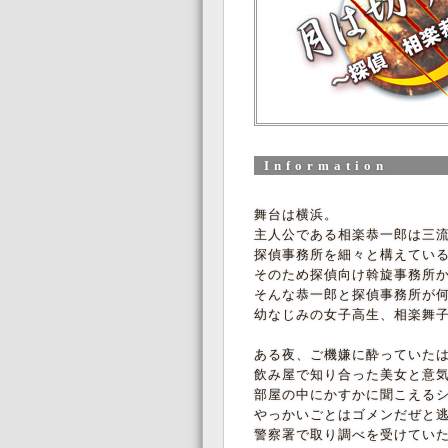
Information
舞台は横浜。
主人公である相楽恭一郎は三
探偵事務所を細々と構えてい
そのため探偵向け斡旋事務所
そんな恭一郎と探偵事務所が
幼なじみの女子高生、相楽舞
ある夜、ご機嫌に酔っていた
飲み屋で知り合った美女と意
部屋の中にかすかに聞こえる
やっかいごとはゴメンだぜと
警察署で取り調べを受けてい