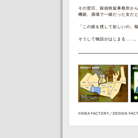
その翌日、探偵斡旋事務所か
機能、酒場で一緒だった女だ
「この娘を捜して欲しいの。報
そうして物語がはじまる……
©IDEA FACTORY／DESIGN FAC