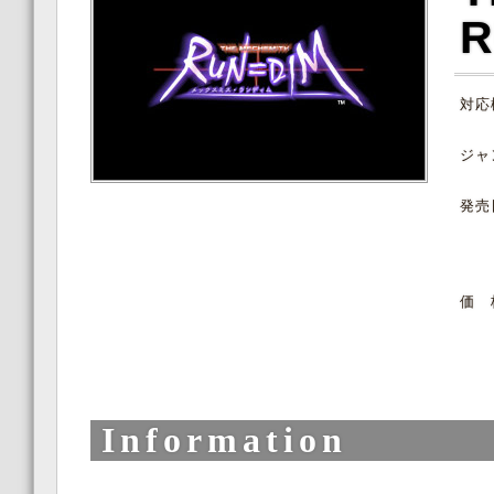
R
対応
ジャ
発売
価 
Information