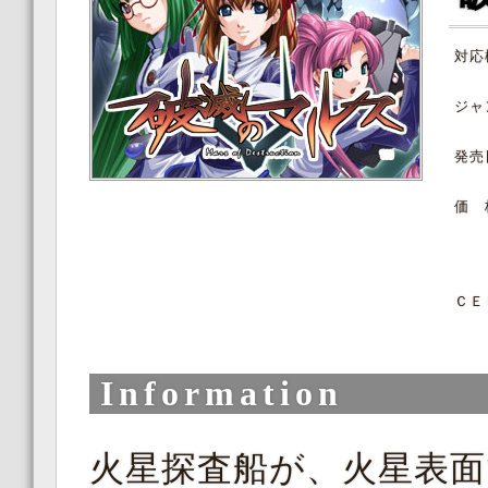
対応
ジャ
発売
価 
ＣＥ
Information
火星探査船が、火星表